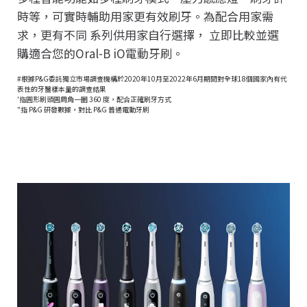
時等，可實時輔助用家更有效刷牙。為配合用家需
求，更有不同 系列供用家自行選擇， 立即比較並選
購適合您的Oral-B iO電動牙刷。
#根據P&G委託獨立市場調查機構於2020年10月至2022年6月期間對全球18個國家內有代
表性的牙醫樣本量的調查結果
'指圓形刷頭圓周角一圈 360 度，配合正確刷牙方式
"指 P&G 研發數據，對比 P&G 普通電動牙刷