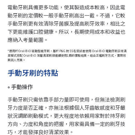
電動牙刷具備更多功能，使其製造成本較高，因此電
動牙刷的定價較一般手動牙刷高出一截。不過，它較
手動牙刷更有效清除牙菌膜及提高刷牙效率，相比之
下更能維護口腔健康。所以，長期使用成本和收益也
應納入考量範圍。
*適用於Oral-B iO 磁動智能牙刷，基於 P&G 對 55名受試者使用 Oral-B iO 電動牙刷日常清
潔模式搭配 Oral-B iO 深層清潔刷頭連續使用1周的實驗結果。結合正確刷牙方式，實際效
果因人而異。
手動牙刷的特點
手動操作
手動牙刷只需依靠手部力量即可使用，但無法檢測刷
牙力度是否正確，亦無法根據個人牙齒敏感度和牙齦
狀況調節刷動模式，更大程度地依賴用家對於持牙刷
方向、力度和角度的把握，用家需具備一定的刷牙技
巧，才能發揮良好清潔效果。