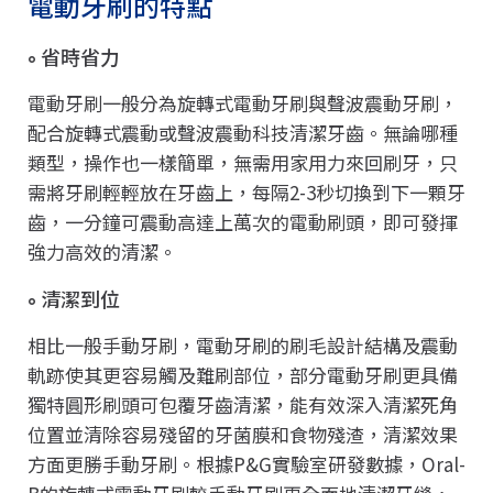
電動牙刷的特點
省時省力
電動牙刷一般分為旋轉式電動牙刷與聲波震動牙刷，
配合旋轉式震動或聲波震動科技清潔牙齒。無論哪種
類型，操作也一樣簡單，無需用家用力來回刷牙，只
需將牙刷輕輕放在牙齒上，每隔2-3秒切換到下一顆牙
齒，一分鐘可震動高達上萬次的電動刷頭，即可發揮
強力高效的清潔。
清潔到位
相比一般手動牙刷，電動牙刷的刷毛設計結構及震動
軌跡使其更容易觸及難刷部位，部分電動牙刷更具備
獨特圓形刷頭可包覆牙齒清潔，能有效深入清潔死角
位置並清除容易殘留的牙菌膜和食物殘渣，清潔效果
方面更勝手動牙刷。根據P&G實驗室研發數據，Oral-